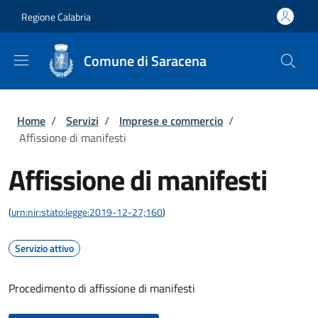
Salta al contenuto principale
Skip to footer content
Regione Calabria
Comune di Saracena
Briciole di pane
Home
/
Servizi
/
Imprese e commercio
/
Affissione di manifesti
Affissione di manifesti
(
urn:nir:stato:legge:2019-12-27;160
)
Servizio attivo
Procedimento di affissione di manifesti