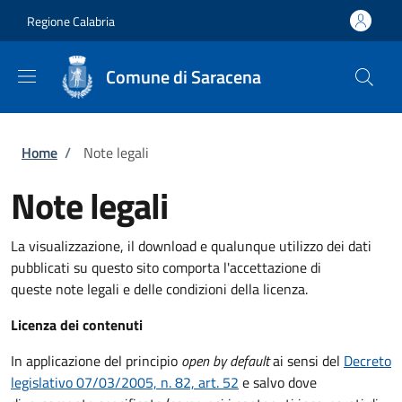
Salta al contenuto principale
Skip to footer content
Regione Calabria
Comune di Saracena
Briciole di pane
Home
/
Note legali
Note legali
La visualizzazione, il download e qualunque utilizzo dei dati
pubblicati su questo sito comporta l'accettazione di
queste note legali e delle condizioni della licenza.
Licenza dei contenuti
In applicazione del principio
open by default
ai sensi del
Decreto
legislativo 07/03/2005, n. 82, art. 52
e salvo dove