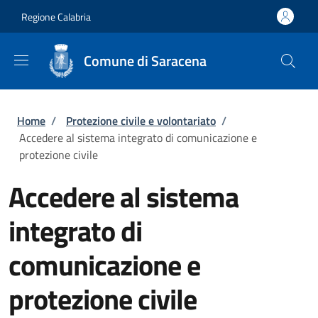
Salta al contenuto principale
Skip to footer content
Regione Calabria
Comune di Saracena
Briciole di pane
Home
/
Protezione civile e volontariato
/
Accedere al sistema integrato di comunicazione e
protezione civile
Accedere al sistema
integrato di
comunicazione e
protezione civile