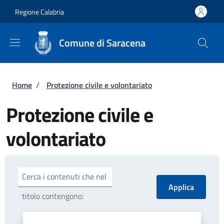
Salta al contenuto principale
Skip to footer content
Regione Calabria
Comune di Saracena
Briciole di pane
Home
/
Protezione civile e volontariato
Protezione civile e
volontariato
Cerca i contenuti che nel
titolo contengono: