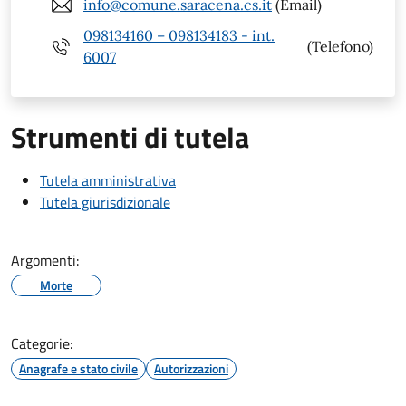
info@comune.saracena.cs.it
(Email)
098134160 – 098134183 - int.
(Telefono)
6007
Strumenti di tutela
Tutela amministrativa
Tutela giurisdizionale
Argomenti:
Morte
Categorie:
Anagrafe e stato civile
Autorizzazioni