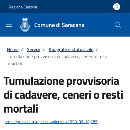
Salta al contenuto principale
Skip to footer content
Regione Calabria
Comune di Saracena
Briciole di pane
Home
/
Servizi
/
Anagrafe e stato civile
/
Tumulazione provvisoria di cadavere, ceneri o resti
mortali
Tumulazione provvisoria
di cadavere, ceneri o resti
mortali
(
urn:nir:presidente.repubblica:decreto:1990-09-10;285
)