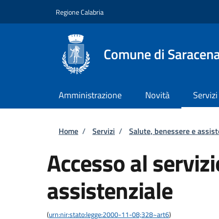
Salta al contenuto principale
Skip to footer content
Regione Calabria
Comune di Saracen
Amministrazione
Novità
Servizi
Briciole di pane
Home
/
Servizi
/
Salute, benessere e assis
Accesso al servizi
assistenziale
(
urn:nir:stato:legge:2000-11-08;328~art6
)