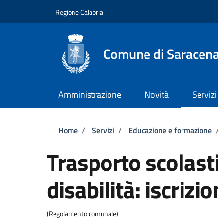
Salta al contenuto principale
Skip to footer content
Regione Calabria
Comune di Saracen
Amministrazione
Novità
Servizi
Briciole di pane
Home
/
Servizi
/
Educazione e formazione
Trasporto scolast
disabilità: iscrizio
(Regolamento comunale)