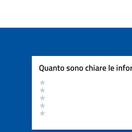
Quanto sono chiare le info
Valutazione
Valuta 5 stelle su 5
Valuta 4 stelle su 5
Valuta 3 stelle su 5
Valuta 2 stelle su 5
Valuta 1 stelle su 5