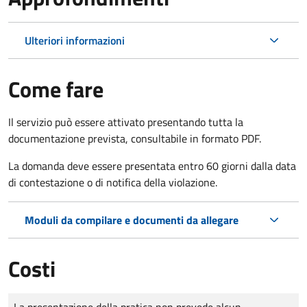
Ulteriori informazioni
Come fare
Il servizio può essere attivato presentando tutta la
documentazione prevista, consultabile in formato PDF.
La domanda deve essere presentata entro 60 giorni dalla data
di contestazione o di notifica della violazione.
Moduli da compilare e documenti da allegare
Costi
Tipo di pagamento
Importo
La presentazione della pratica non prevede alcun