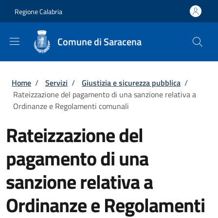
Salta al contenuto principale
Skip to footer content
Regione Calabria
Comune di Saracena
Briciole di pane
Home
/
Servizi
/
Giustizia e sicurezza pubblica
/
Rateizzazione del pagamento di una sanzione relativa a
Ordinanze e Regolamenti comunali
Rateizzazione del
pagamento di una
sanzione relativa a
Ordinanze e Regolamenti