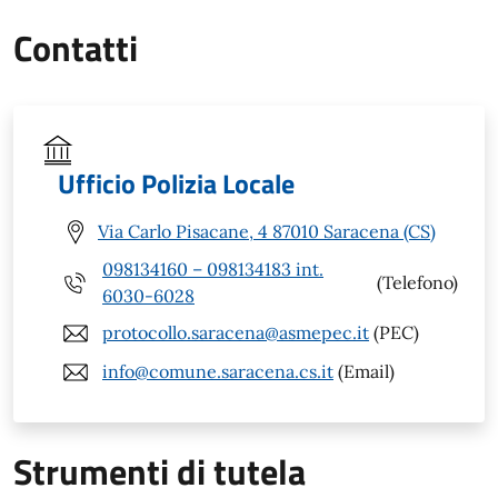
Contatti
Ufficio Polizia Locale
Via Carlo Pisacane, 4 87010 Saracena (CS)
098134160 – 098134183 int.
(Telefono)
6030-6028
protocollo.saracena@asmepec.it
(PEC)
info@comune.saracena.cs.it
(Email)
Strumenti di tutela