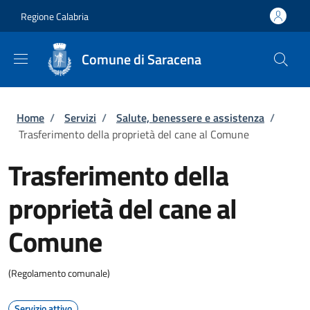
Salta al contenuto principale
Skip to footer content
Regione Calabria
Comune di Saracena
Briciole di pane
Home
/
Servizi
/
Salute, benessere e assistenza
/
Trasferimento della proprietà del cane al Comune
Trasferimento della
proprietà del cane al
Comune
(Regolamento comunale)
Servizio attivo