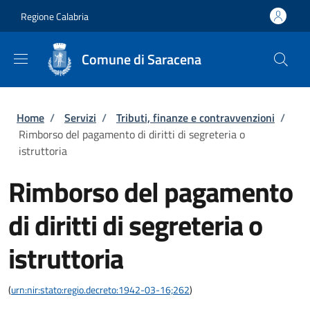
Salta al contenuto principale
Skip to footer content
Regione Calabria
Comune di Saracena
Briciole di pane
Home
/
Servizi
/
Tributi, finanze e contravvenzioni
/
Rimborso del pagamento di diritti di segreteria o
istruttoria
Rimborso del pagamento
di diritti di segreteria o
istruttoria
(
urn:nir:stato:regio.decreto:1942-03-16;262
)