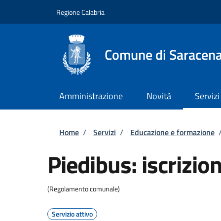
Salta al contenuto principale
Skip to footer content
Regione Calabria
Comune di Saracen
Amministrazione
Novità
Servizi
Briciole di pane
Home
/
Servizi
/
Educazione e formazione
Piedibus: iscrizion
(Regolamento comunale)
Servizio attivo