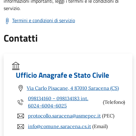
informazioni importanti, leggi i termini e le condizioni di
servizio.
Termini e condizioni di servizio
Contatti
Ufficio Anagrafe e Stato Civile
Via Carlo Pisacane, 4 87010 Saracena (CS)
098134160 – 098134183 int.
(Telefono)
6024-6004-6025
protocollo.saracena@asmepec.it
(PEC)
info@comune.saracena.cs.it
(Email)