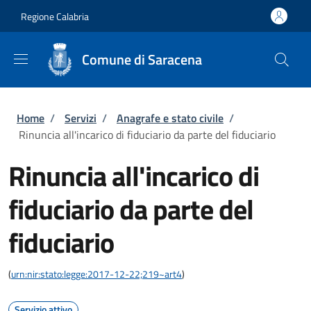
Salta al contenuto principale
Skip to footer content
Regione Calabria
Comune di Saracena
Briciole di pane
Home
/
Servizi
/
Anagrafe e stato civile
/
Rinuncia all'incarico di fiduciario da parte del fiduciario
Rinuncia all'incarico di
fiduciario da parte del
fiduciario
(
urn:nir:stato:legge:2017-12-22;219~art4
)
Servizio attivo