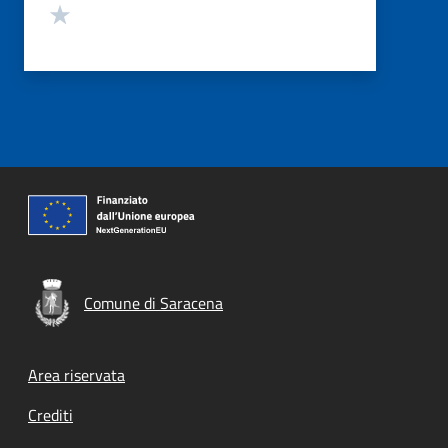
Valuta 1 stelle su 5
Comune di Saracena
Footer menu
Area riservata
Crediti