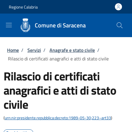
Salta al contenuto principale
Skip to footer content
Regione Calabria
Comune di Saracena
Briciole di pane
Home
/
Servizi
/
Anagrafe e stato civile
/
Rilascio di certificati anagrafici e atti di stato civile
Rilascio di certificati
anagrafici e atti di stato
civile
(
urn:nir:presidente.repubblica:decreto:1989-05-30;223~art33
)