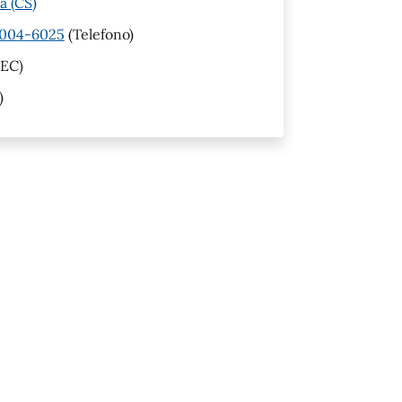
a (CS)
6004-6025
(Telefono)
EC)
)