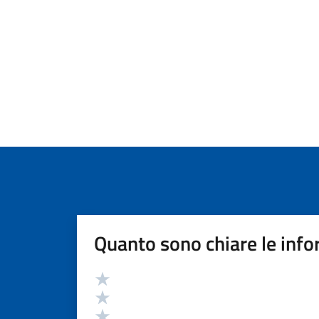
Quanto sono chiare le info
Valutazione
Valuta 5 stelle su 5
Valuta 4 stelle su 5
Valuta 3 stelle su 5