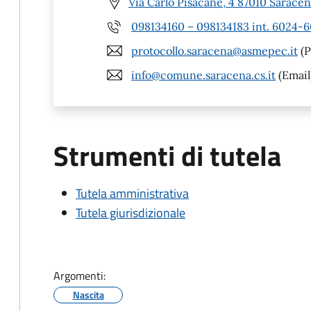
Via Carlo Pisacane, 4 87010 Saracen
098134160 – 098134183 int. 6024-
protocollo.saracena@asmepec.it
(P
info@comune.saracena.cs.it
(Email
Strumenti di tutela
Tutela amministrativa
Tutela giurisdizionale
Argomenti:
Nascita