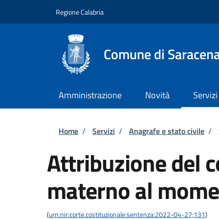
Salta al contenuto principale
Skip to footer content
Regione Calabria
Comune di Saracen
Amministrazione
Novità
Servizi
Briciole di pane
Home
/
Servizi
/
Anagrafe e stato civile
/
Attribuzione del
materno al momen
(
urn:nir:corte.costituzionale:sentenza:2022-04-27;131
)