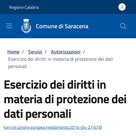
Salta al contenuto principale
Skip to footer content
Regione Calabria
Comune di Saracena
Briciole di pane
Home
/
Servizi
/
Autorizzazioni
/
Esercizio dei diritti in materia di protezione dei dati
personali
Esercizio dei diritti in
materia di protezione dei
dati personali
(
urn:nir:unione.europea.regolamento:2016-04-27;679
)