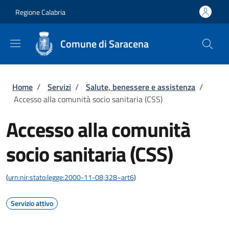
Salta al contenuto principale
Skip to footer content
Regione Calabria
Comune di Saracena
Briciole di pane
Home
/
Servizi
/
Salute, benessere e assistenza
/
Accesso alla comunità socio sanitaria (CSS)
Accesso alla comunità
socio sanitaria (CSS)
(
urn:nir:stato:legge:2000-11-08;328~art6
)
Servizio attivo