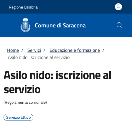
Salta al contenuto principale
Skip to footer content
Regione Calabria
Comune di Saracena
Briciole di pane
Home
/
Servizi
/
Educazione e formazione
/
Asilo nido: iscrizione al servizio
Asilo nido: iscrizione al
servizio
(Regolamento comunale)
Servizio attivo