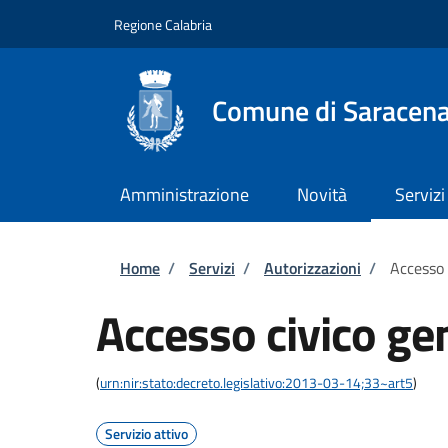
Salta al contenuto principale
Skip to footer content
Regione Calabria
Comune di Saracen
Amministrazione
Novità
Servizi
Briciole di pane
Home
/
Servizi
/
Autorizzazioni
/
Accesso 
Accesso civico ge
(
urn:nir:stato:decreto.legislativo:2013-03-14;33~art5
)
Servizio attivo