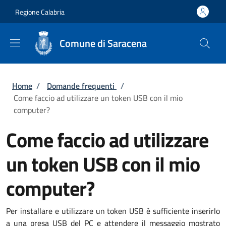
Salta al contenuto principale
Skip to footer content
Regione Calabria
Comune di Saracena
Briciole di pane
Home
/
Domande frequenti
/
Come faccio ad utilizzare un token USB con il mio
computer?
Come faccio ad utilizzare
un token USB con il mio
computer?
Per installare e utilizzare un token USB è sufficiente inserirlo
a una presa USB del PC e attendere il messaggio mostrato