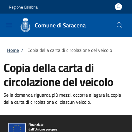
Salta al contenuto principale
Skip to footer content
Regione Calabria
Comune di Saracena
Briciole di pane
Home
/
Copia della carta di circolazione del veicolo
Copia della carta di
circolazione del veicolo
Se la domanda riguarda più mezzi, occorre allegare la copia
della carta di circolazione di ciascun veicolo.