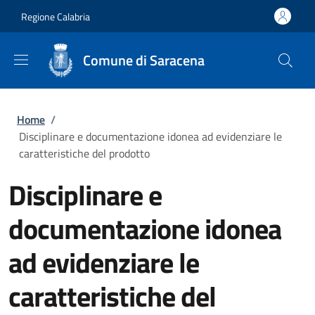
Salta al contenuto principale
Skip to footer content
Regione Calabria
Comune di Saracena
Briciole di pane
Home
/
Disciplinare e documentazione idonea ad evidenziare le
caratteristiche del prodotto
Disciplinare e
documentazione idonea
ad evidenziare le
caratteristiche del