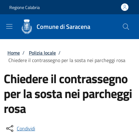
Salta al contenuto principale
Skip to footer content
Regione Calabria
Comune di Saracena
Briciole di pane
Home
/
Polizia locale
/
Chiedere il contrassegno per la sosta nei parcheggi rosa
Chiedere il contrassegno
per la sosta nei parcheggi
rosa
Condividi