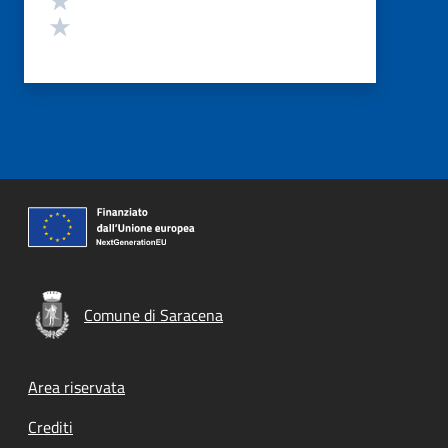
Valuta 1 stelle su 5
Comune di Saracena
Footer menu
Area riservata
Crediti