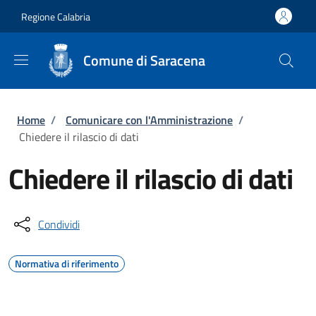
Salta al contenuto principale
Skip to footer content
Regione Calabria
Comune di Saracena
Briciole di pane
Home
/
Comunicare con l'Amministrazione
/
Chiedere il rilascio di dati
Chiedere il rilascio di dati
Condividi
Normativa di riferimento