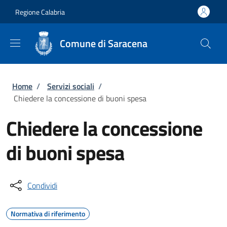
Salta al contenuto principale
Skip to footer content
Regione Calabria
Comune di Saracena
Briciole di pane
Home
/
Servizi sociali
/
Chiedere la concessione di buoni spesa
Chiedere la concessione
di buoni spesa
Condividi
Normativa di riferimento