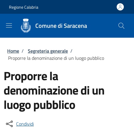
Salta al contenuto principale
Skip to footer content
Regione Calabria
Comune di Saracena
Briciole di pane
Home
/
Segreteria generale
/
Proporre la denominazione di un luogo pubblico
Proporre la
denominazione di un
luogo pubblico
Condividi