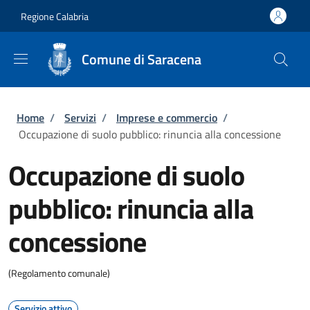
Salta al contenuto principale
Skip to footer content
Regione Calabria
Comune di Saracena
Briciole di pane
Home
/
Servizi
/
Imprese e commercio
/
Occupazione di suolo pubblico: rinuncia alla concessione
Occupazione di suolo
pubblico: rinuncia alla
concessione
(Regolamento comunale)
Servizio attivo