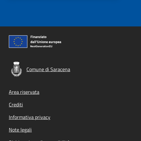
Comune di Saracena
Footer menu
Area riservata
Crediti
Informativa privacy
Note legali