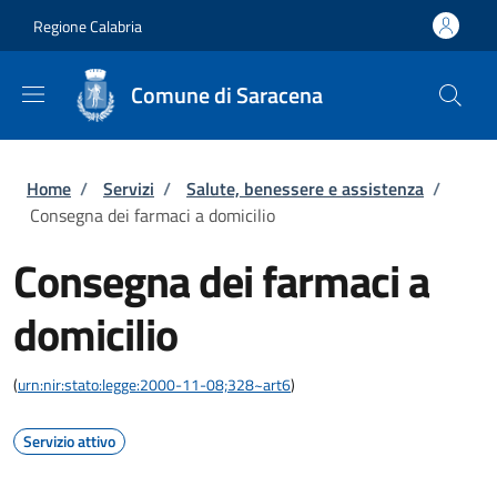
Salta al contenuto principale
Skip to footer content
Regione Calabria
Comune di Saracena
Briciole di pane
Home
/
Servizi
/
Salute, benessere e assistenza
/
Consegna dei farmaci a domicilio
Consegna dei farmaci a
domicilio
(
urn:nir:stato:legge:2000-11-08;328~art6
)
Servizio attivo